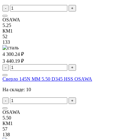
-
+
OSAWA
5.25
КМ1
52
133
4 300.24 ₽
3 440.19 ₽
-
+
Сверло 145N MM 5.50 D345 HSS OSAWA
На складе:
10
-
+
OSAWA
5.50
КМ1
57
138