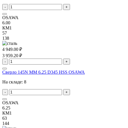
-
+
OSAWA
6.00
КМ1
57
138
4 949.00 ₽
3 959.20 ₽
-
+
Сверло 145N MM 6.25 D345 HSS OSAWA
На складе:
8
-
+
OSAWA
6.25
КМ1
63
144