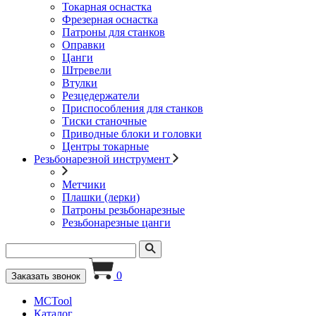
Токарная оснастка
Фрезерная оснастка
Патроны для станков
Оправки
Цанги
Штревели
Втулки
Резцедержатели
Приспособления для станков
Тиски станочные
Приводные блоки и головки
Центры токарные
Резьбонарезной инструмент
Метчики
Плашки (лерки)
Патроны резьбонарезные
Резьбонарезные цанги
0
Заказать звонок
MCTool
Каталог