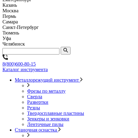
Казань
Москва
Пермь
Самара
Санкт-Петербург
Тюмень
Уфа
Челябинск
8(800)600-80-15
Каталог инструмента
Металлорежущий инструмент
Фрезы по металлу
Сверла
Развертки
Резцы
Твердосплавные пластины
Зенкеры и зенковки
Ленточные пилы
Станочная оснастка