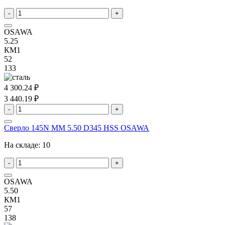
-
+
OSAWA
5.25
КМ1
52
133
4 300.24 ₽
3 440.19 ₽
-
+
Сверло 145N MM 5.50 D345 HSS OSAWA
На складе:
10
-
+
OSAWA
5.50
КМ1
57
138