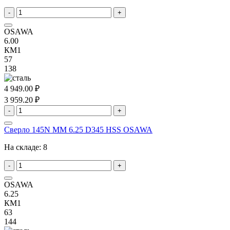
-
+
OSAWA
6.00
КМ1
57
138
4 949.00 ₽
3 959.20 ₽
-
+
Сверло 145N MM 6.25 D345 HSS OSAWA
На складе:
8
-
+
OSAWA
6.25
КМ1
63
144