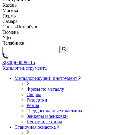
Казань
Москва
Пермь
Самара
Санкт-Петербург
Тюмень
Уфа
Челябинск
8(800)600-80-15
Каталог инструмента
Металлорежущий инструмент
Фрезы по металлу
Сверла
Развертки
Резцы
Твердосплавные пластины
Зенкеры и зенковки
Ленточные пилы
Станочная оснастка