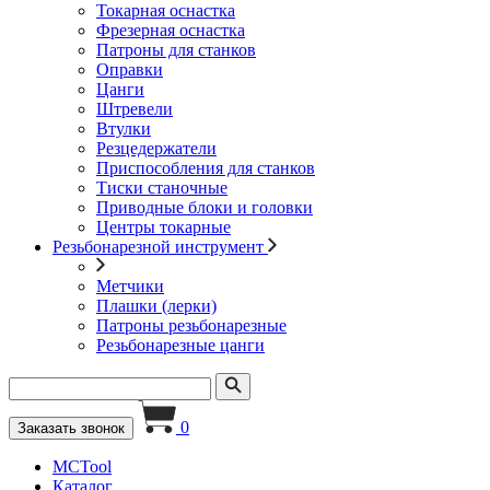
Токарная оснастка
Фрезерная оснастка
Патроны для станков
Оправки
Цанги
Штревели
Втулки
Резцедержатели
Приспособления для станков
Тиски станочные
Приводные блоки и головки
Центры токарные
Резьбонарезной инструмент
Метчики
Плашки (лерки)
Патроны резьбонарезные
Резьбонарезные цанги
0
Заказать звонок
MCTool
Каталог