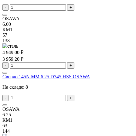
-
+
OSAWA
6.00
КМ1
57
138
4 949.00 ₽
3 959.20 ₽
-
+
Сверло 145N MM 6.25 D345 HSS OSAWA
На складе:
8
-
+
OSAWA
6.25
КМ1
63
144