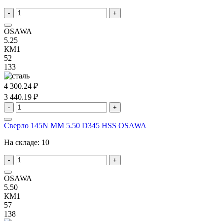
-
+
OSAWA
5.25
КМ1
52
133
4 300.24 ₽
3 440.19 ₽
-
+
Сверло 145N MM 5.50 D345 HSS OSAWA
На складе:
10
-
+
OSAWA
5.50
КМ1
57
138