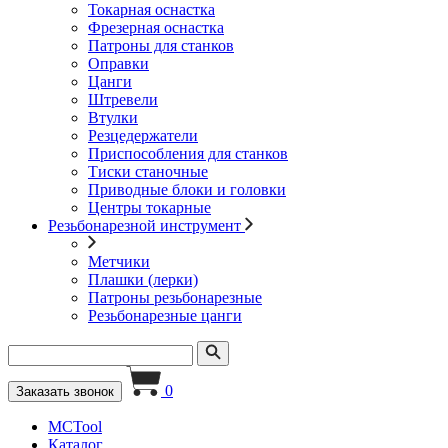
Токарная оснастка
Фрезерная оснастка
Патроны для станков
Оправки
Цанги
Штревели
Втулки
Резцедержатели
Приспособления для станков
Тиски станочные
Приводные блоки и головки
Центры токарные
Резьбонарезной инструмент
Метчики
Плашки (лерки)
Патроны резьбонарезные
Резьбонарезные цанги
0
Заказать звонок
MCTool
Каталог