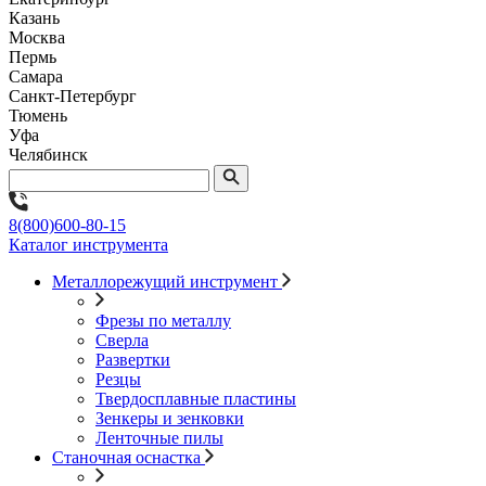
Казань
Москва
Пермь
Самара
Санкт-Петербург
Тюмень
Уфа
Челябинск
8(800)600-80-15
Каталог инструмента
Металлорежущий инструмент
Фрезы по металлу
Сверла
Развертки
Резцы
Твердосплавные пластины
Зенкеры и зенковки
Ленточные пилы
Станочная оснастка