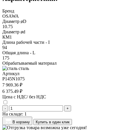
Бренд
OSAWA
Диаметр øD
10.75
Диаметр ød
КМ1
Длина рабочей части - I
94
Общая длина - L
175
Обрабатываемый материал
сталь
Артикул
P145N1075
7 969.36 ₽
6 375.49 ₽
Цена с НДС/ без НДС
-
+
На складе:
1
В корзину
Купить в один клик