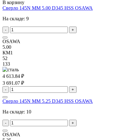
В корзину
Сверло 145N MM 5.00 D345 HSS OSAWA
На складе:
9
-
+
OSAWA
5.00
КМ1
52
133
4 613.84 ₽
3 691.07 ₽
-
+
Сверло 145N MM 5.25 D345 HSS OSAWA
На складе:
10
-
+
OSAWA