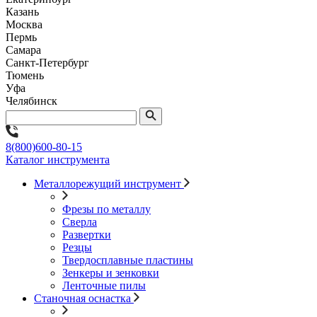
Казань
Москва
Пермь
Самара
Санкт-Петербург
Тюмень
Уфа
Челябинск
8(800)600-80-15
Каталог инструмента
Металлорежущий инструмент
Фрезы по металлу
Сверла
Развертки
Резцы
Твердосплавные пластины
Зенкеры и зенковки
Ленточные пилы
Станочная оснастка