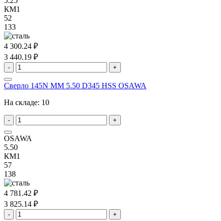
5.25
КМ1
52
133
4 300.24 ₽
3 440.19 ₽
-
+
Сверло 145N MM 5.50 D345 HSS OSAWA
На складе:
10
-
+
OSAWA
5.50
КМ1
57
138
4 781.42 ₽
3 825.14 ₽
-
+