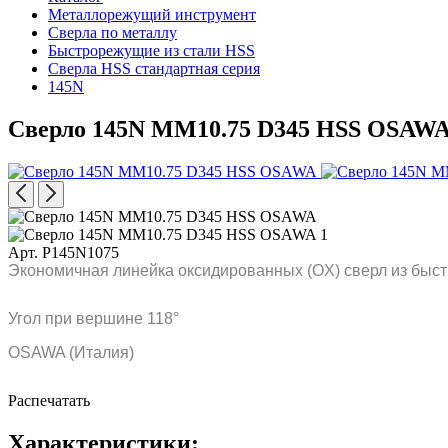
Металлорежущий инструмент
Сверла по металлу
Быстрорежущие из стали HSS
Сверла HSS стандартная серия
145N
Сверло 145N MM10.75 D345 HSS OSAW
Арт. P145N1075
Экономичная линейка оксидированных (OX) сверл из быст
Угол при вершине 118°
OSAWA (Италия)
Распечатать
Характеристики: