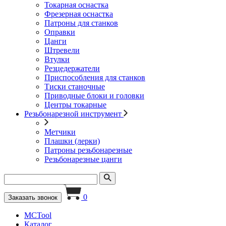
Токарная оснастка
Фрезерная оснастка
Патроны для станков
Оправки
Цанги
Штревели
Втулки
Резцедержатели
Приспособления для станков
Тиски станочные
Приводные блоки и головки
Центры токарные
Резьбонарезной инструмент
Метчики
Плашки (лерки)
Патроны резьбонарезные
Резьбонарезные цанги
0
Заказать звонок
MCTool
Каталог