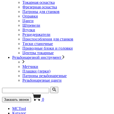
Токарная оснастка
Фрезерная оснастка
Патроны для станков
Оправки
Цанги
Штревели
Втулки
Резцедержатели
Приспособления для станков
Тиски станочные
Приводные блоки и головки
Центры токарные
Резьбонарезной инструмент
Метчики
Плашки (лерки)
Патроны резьбонарезные
Резьбонарезные цанги
0
Заказать звонок
MCTool
Каталог