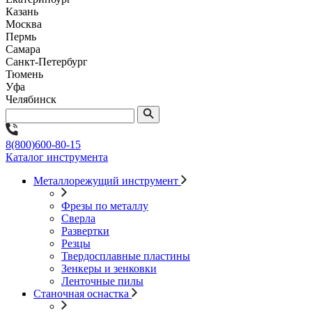
Казань
Москва
Пермь
Самара
Санкт-Петербург
Тюмень
Уфа
Челябинск
8(800)600-80-15
Каталог инструмента
Металлорежущий инструмент
Фрезы по металлу
Сверла
Развертки
Резцы
Твердосплавные пластины
Зенкеры и зенковки
Ленточные пилы
Станочная оснастка