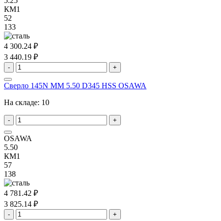
5.25
КМ1
52
133
4 300.24 ₽
3 440.19 ₽
-
+
Сверло 145N MM 5.50 D345 HSS OSAWA
На складе:
10
-
+
OSAWA
5.50
КМ1
57
138
4 781.42 ₽
3 825.14 ₽
-
+