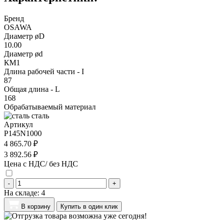
Бренд
OSAWA
Диаметр øD
10.00
Диаметр ød
КМ1
Длина рабочей части - I
87
Общая длина - L
168
Обрабатываемый материал
сталь
Артикул
P145N1000
4 865.70 ₽
3 892.56 ₽
Цена с НДС/ без НДС
-
+
На складе:
4
В корзину
Купить в один клик