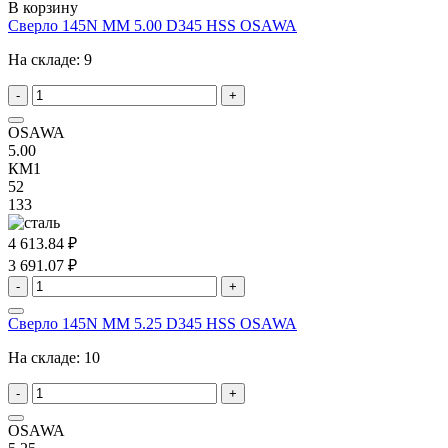
В корзину
Сверло 145N MM 5.00 D345 HSS OSAWA
На складе:
9
-
+
OSAWA
5.00
КМ1
52
133
4 613.84 ₽
3 691.07 ₽
-
+
Сверло 145N MM 5.25 D345 HSS OSAWA
На складе:
10
-
+
OSAWA