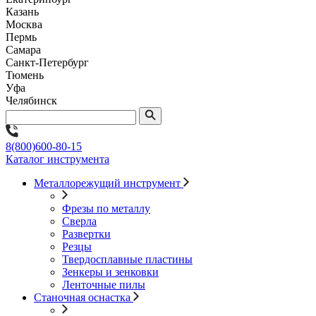
Казань
Москва
Пермь
Самара
Санкт-Петербург
Тюмень
Уфа
Челябинск
8(800)600-80-15
Каталог инструмента
Металлорежущий инструмент
Фрезы по металлу
Сверла
Развертки
Резцы
Твердосплавные пластины
Зенкеры и зенковки
Ленточные пилы
Станочная оснастка