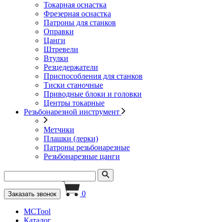
Токарная оснастка
Фрезерная оснастка
Патроны для станков
Оправки
Цанги
Штревели
Втулки
Резцедержатели
Приспособления для станков
Тиски станочные
Приводные блоки и головки
Центры токарные
Резьбонарезной инструмент
Метчики
Плашки (лерки)
Патроны резьбонарезные
Резьбонарезные цанги
0
Заказать звонок
MCTool
Каталог