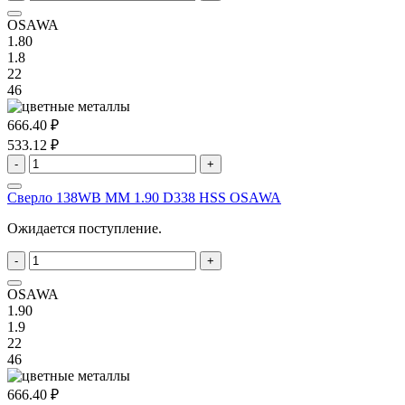
OSAWA
1.80
1.8
22
46
666.40 ₽
533.12 ₽
-
+
Сверло 138WB MM 1.90 D338 HSS OSAWA
Ожидается поступление.
-
+
OSAWA
1.90
1.9
22
46
666.40 ₽