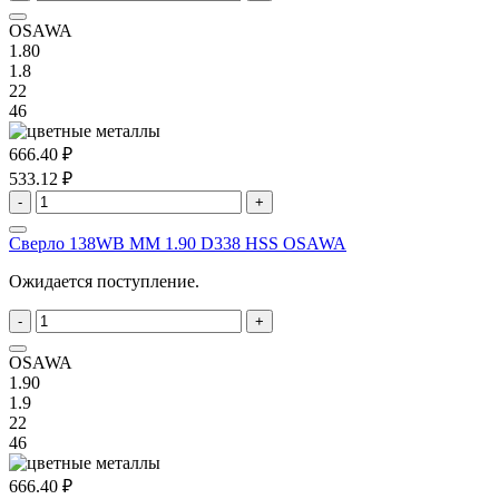
OSAWA
1.80
1.8
22
46
666.40 ₽
533.12 ₽
-
+
Сверло 138WB MM 1.90 D338 HSS OSAWA
Ожидается поступление.
-
+
OSAWA
1.90
1.9
22
46
666.40 ₽