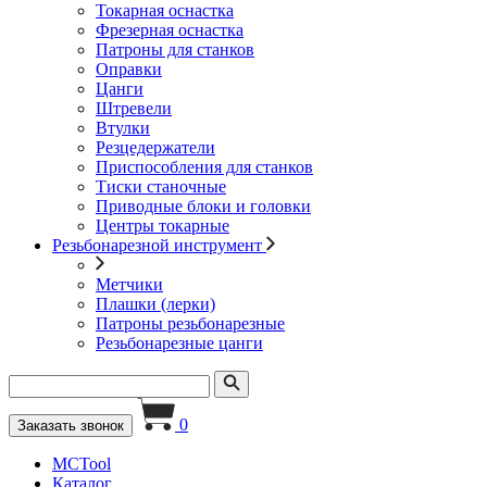
Токарная оснастка
Фрезерная оснастка
Патроны для станков
Оправки
Цанги
Штревели
Втулки
Резцедержатели
Приспособления для станков
Тиски станочные
Приводные блоки и головки
Центры токарные
Резьбонарезной инструмент
Метчики
Плашки (лерки)
Патроны резьбонарезные
Резьбонарезные цанги
0
Заказать звонок
MCTool
Каталог