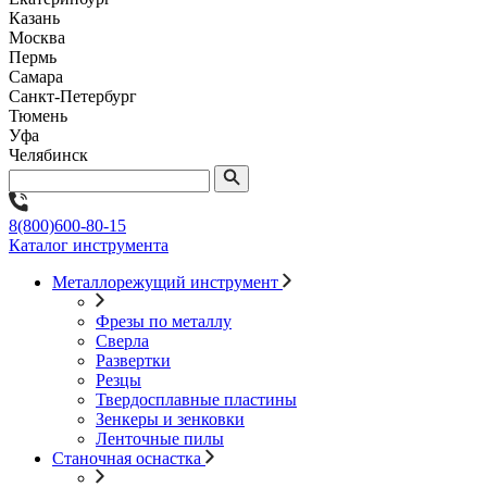
Казань
Москва
Пермь
Самара
Санкт-Петербург
Тюмень
Уфа
Челябинск
8(800)600-80-15
Каталог инструмента
Металлорежущий инструмент
Фрезы по металлу
Сверла
Развертки
Резцы
Твердосплавные пластины
Зенкеры и зенковки
Ленточные пилы
Станочная оснастка