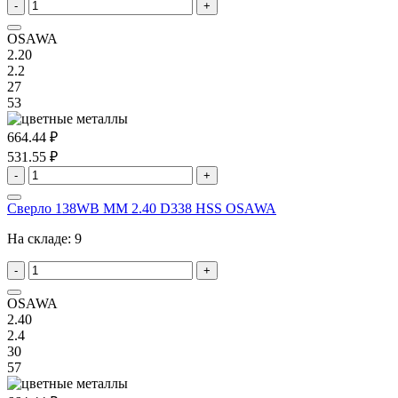
-
+
OSAWA
2.20
2.2
27
53
664.44 ₽
531.55 ₽
-
+
Сверло 138WB MM 2.40 D338 HSS OSAWA
На складе:
9
-
+
OSAWA
2.40
2.4
30
57