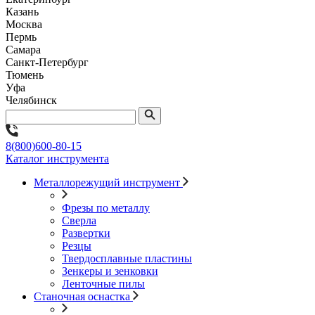
Казань
Москва
Пермь
Самара
Санкт-Петербург
Тюмень
Уфа
Челябинск
8(800)600-80-15
Каталог инструмента
Металлорежущий инструмент
Фрезы по металлу
Сверла
Развертки
Резцы
Твердосплавные пластины
Зенкеры и зенковки
Ленточные пилы
Станочная оснастка