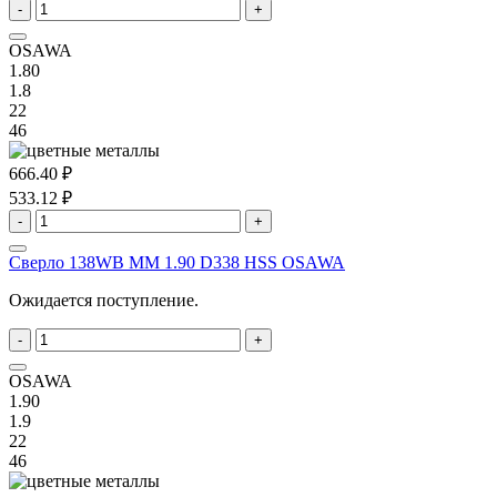
-
+
OSAWA
1.80
1.8
22
46
666.40 ₽
533.12 ₽
-
+
Сверло 138WB MM 1.90 D338 HSS OSAWA
Ожидается поступление.
-
+
OSAWA
1.90
1.9
22
46