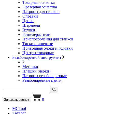
Токарная оснастка
Фрезерная оснастка
Патроны для станков
Оправки
Цанги
Штревели
Втулки
Резцедержатели
Приспособления для станков
Тиски станочные
Приводные блоки и головки
Центры токарные
Резьбонарезной инструмент
Метчики
Плашки (лерки)
Патроны резьбонарезные
Резьбонарезные цанги
0
Заказать звонок
MCTool
Каталог