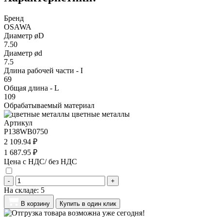
Бренд
OSAWA
Диаметр øD
7.50
Диаметр ød
7.5
Длина рабочей части - I
69
Общая длина - L
109
Обрабатываемый материал
цветные металлы
Артикул
P138WB0750
2 109.94 ₽
1 687.95 ₽
Цена с НДС/ без НДС
-
+
На складе:
5
В корзину
Купить в один клик