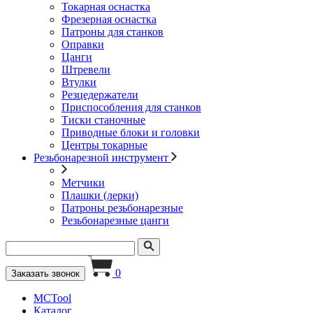
Токарная оснастка
Фрезерная оснастка
Патроны для станков
Оправки
Цанги
Штревели
Втулки
Резцедержатели
Приспособления для станков
Тиски станочные
Приводные блоки и головки
Центры токарные
Резьбонарезной инструмент
Метчики
Плашки (лерки)
Патроны резьбонарезные
Резьбонарезные цанги
0
Заказать звонок
MCTool
Каталог