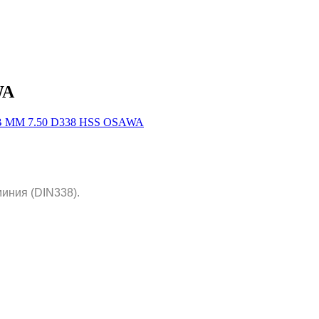
WA
иния (DIN338).