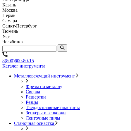
Казань
Москва
Пермь
Самара
Санкт-Петербург
Тюмень
Уфа
Челябинск
8(800)600-80-15
Каталог инструмента
Металлорежущий инструмент
Фрезы по металлу
Сверла
Развертки
Резцы
Твердосплавные пластины
Зенкеры и зенковки
Ленточные пилы
Станочная оснастка