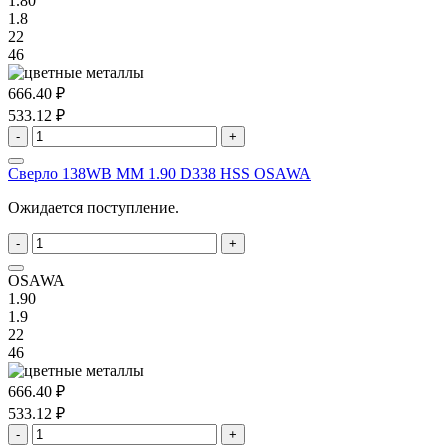
1.80
1.8
22
46
666.40 ₽
533.12 ₽
-
+
Сверло 138WB MM 1.90 D338 HSS OSAWA
Ожидается поступление.
-
+
OSAWA
1.90
1.9
22
46
666.40 ₽
533.12 ₽
-
+