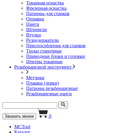
Токарная оснастка
Фрезерная оснастка
Патроны для станков
Оправки
Цанги
Штревели
Втулки
Резцедержатели
Приспособления для станков
Тиски станочные
Приводные блоки и головки
Центры токарные
Резьбонарезной инструмент
Метчики
Плашки (лерки)
Патроны резьбонарезные
Резьбонарезные цанги
0
Заказать звонок
MCTool
Каталог