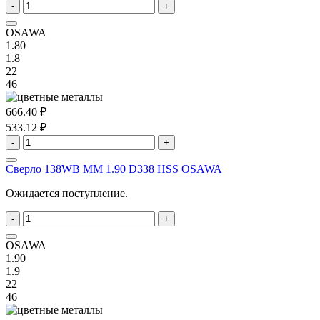
-
+
OSAWA
1.80
1.8
22
46
666.40 ₽
533.12 ₽
-
+
Сверло 138WB MM 1.90 D338 HSS OSAWA
Ожидается поступление.
-
+
OSAWA
1.90
1.9
22
46