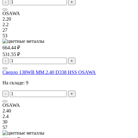
-
+
OSAWA
2.20
2.2
27
53
664.44 ₽
531.55 ₽
-
+
Сверло 138WB MM 2.40 D338 HSS OSAWA
На складе:
9
-
+
OSAWA
2.40
2.4
30
57