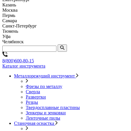
Казань
Москва
Пермь
Самара
Санкт-Петербург
Тюмень
Уфа
Челябинск
8(800)600-80-15
Каталог инструмента
Металлорежущий инструмент
Фрезы по металлу
Сверла
Развертки
Резцы
Твердосплавные пластины
Зенкеры и зенковки
Ленточные пилы
Станочная оснастка