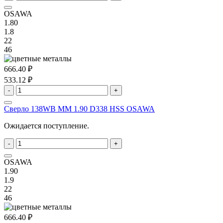
OSAWA
1.80
1.8
22
46
666.40 ₽
533.12 ₽
-
+
Сверло 138WB MM 1.90 D338 HSS OSAWA
Ожидается поступление.
-
+
OSAWA
1.90
1.9
22
46
666.40 ₽