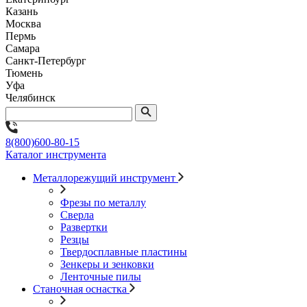
Казань
Москва
Пермь
Самара
Санкт-Петербург
Тюмень
Уфа
Челябинск
8(800)600-80-15
Каталог инструмента
Металлорежущий инструмент
Фрезы по металлу
Сверла
Развертки
Резцы
Твердосплавные пластины
Зенкеры и зенковки
Ленточные пилы
Станочная оснастка