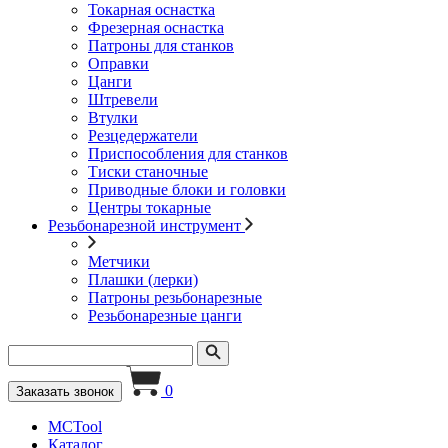
Токарная оснастка
Фрезерная оснастка
Патроны для станков
Оправки
Цанги
Штревели
Втулки
Резцедержатели
Приспособления для станков
Тиски станочные
Приводные блоки и головки
Центры токарные
Резьбонарезной инструмент
Метчики
Плашки (лерки)
Патроны резьбонарезные
Резьбонарезные цанги
0
Заказать звонок
MCTool
Каталог