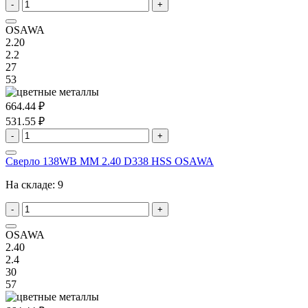
-
+
OSAWA
2.20
2.2
27
53
664.44 ₽
531.55 ₽
-
+
Сверло 138WB MM 2.40 D338 HSS OSAWA
На складе:
9
-
+
OSAWA
2.40
2.4
30
57