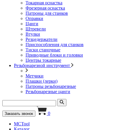
Токарная оснастка
Фрезерная оснастка
Патроны для станков
Оправки
Цанги
Штревели
Втулки
Резцедержатели
Приспособления для станков
Тиски станочные
Приводные блоки и головки
Центры токарные
Резьбонарезной инструмент
Метчики
Плашки (лерки)
Патроны резьбонарезные
Резьбонарезные цанги
0
Заказать звонок
MCTool
Каталог