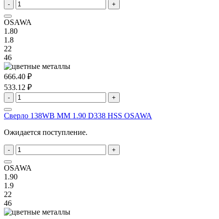
-
+
OSAWA
1.80
1.8
22
46
666.40 ₽
533.12 ₽
-
+
Сверло 138WB MM 1.90 D338 HSS OSAWA
Ожидается поступление.
-
+
OSAWA
1.90
1.9
22
46