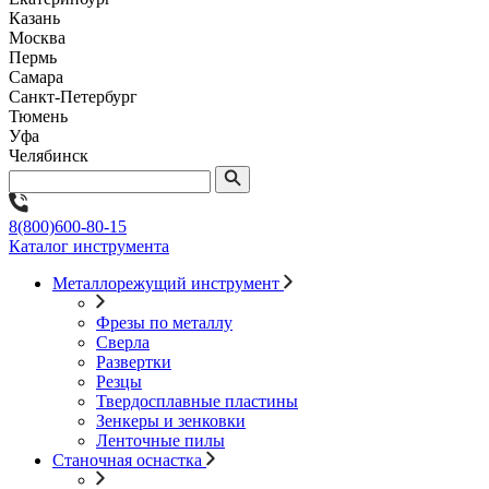
Казань
Москва
Пермь
Самара
Санкт-Петербург
Тюмень
Уфа
Челябинск
8(800)600-80-15
Каталог инструмента
Металлорежущий инструмент
Фрезы по металлу
Сверла
Развертки
Резцы
Твердосплавные пластины
Зенкеры и зенковки
Ленточные пилы
Станочная оснастка