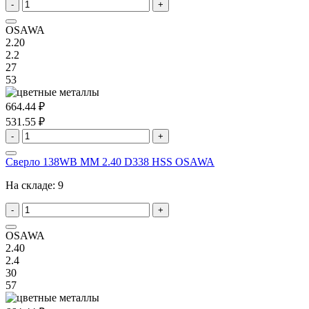
-
+
OSAWA
2.20
2.2
27
53
664.44 ₽
531.55 ₽
-
+
Сверло 138WB MM 2.40 D338 HSS OSAWA
На складе:
9
-
+
OSAWA
2.40
2.4
30
57