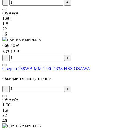
-
+
OSAWA
1.80
1.8
22
46
666.40 ₽
533.12 ₽
-
+
Сверло 138WB MM 1.90 D338 HSS OSAWA
Ожидается поступление.
-
+
OSAWA
1.90
1.9
22
46