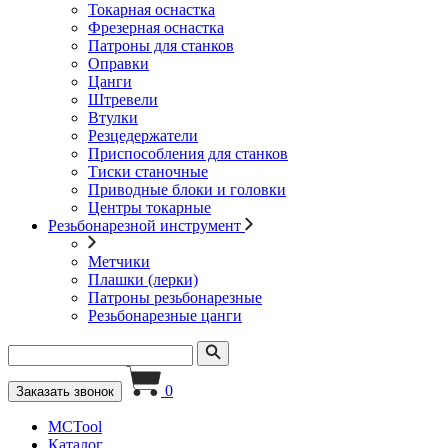
Токарная оснастка
Фрезерная оснастка
Патроны для станков
Оправки
Цанги
Штревели
Втулки
Резцедержатели
Приспособления для станков
Тиски станочные
Приводные блоки и головки
Центры токарные
Резьбонарезной инструмент
Метчики
Плашки (лерки)
Патроны резьбонарезные
Резьбонарезные цанги
0
Заказать звонок
MCTool
Каталог