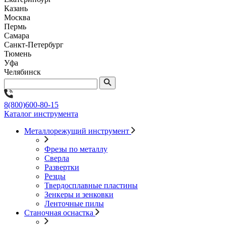
Казань
Москва
Пермь
Самара
Санкт-Петербург
Тюмень
Уфа
Челябинск
8(800)600-80-15
Каталог инструмента
Металлорежущий инструмент
Фрезы по металлу
Сверла
Развертки
Резцы
Твердосплавные пластины
Зенкеры и зенковки
Ленточные пилы
Станочная оснастка