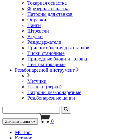
Токарная оснастка
Фрезерная оснастка
Патроны для станков
Оправки
Цанги
Штревели
Втулки
Резцедержатели
Приспособления для станков
Тиски станочные
Приводные блоки и головки
Центры токарные
Резьбонарезной инструмент
Метчики
Плашки (лерки)
Патроны резьбонарезные
Резьбонарезные цанги
0
Заказать звонок
MCTool
Каталог