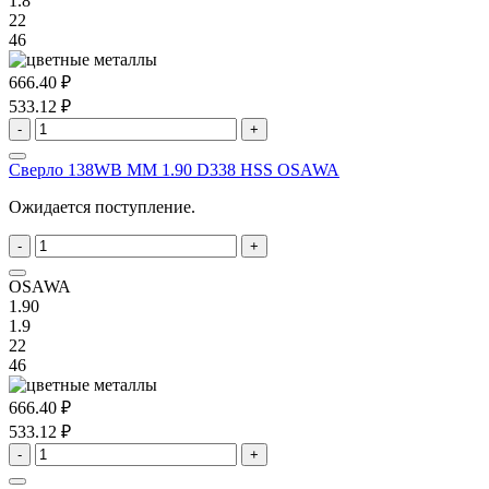
1.8
22
46
666.40 ₽
533.12 ₽
-
+
Сверло 138WB MM 1.90 D338 HSS OSAWA
Ожидается поступление.
-
+
OSAWA
1.90
1.9
22
46
666.40 ₽
533.12 ₽
-
+