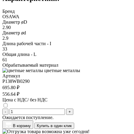
Бренд
OSAWA
Диаметр øD
2.90
Диаметр ød
2.9
Длина рабочей части - I
33
Общая длина - L
61
Обрабатываемый материал
цветные металлы
Артикул
P138WB0290
695.80 ₽
556.64 ₽
Цена с НДС/ без НДС
-
+
Ожидается поступление.
В корзину
Купить в один клик