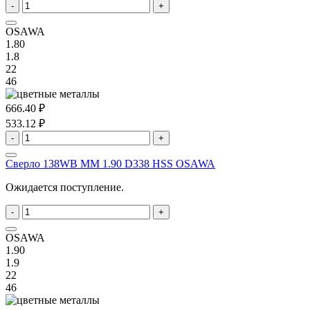
-
+
OSAWA
1.80
1.8
22
46
666.40 ₽
533.12 ₽
-
+
Сверло 138WB MM 1.90 D338 HSS OSAWA
Ожидается поступление.
-
+
OSAWA
1.90
1.9
22
46