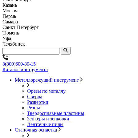
Казань
Москва
Пермь
Самара
Санкт-Петербург
Тюмень
Уфа
Челябинск
8(800)600-80-15
Каталог инструмента
Металлорежущий инструмент
Фрезы по металлу
Сверла
Развертки
Резцы
Твердосплавные пластины
Зенкеры и зенковки
Ленточные пилы
Станочная оснастка