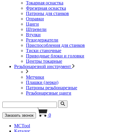
Токарная оснастка
Фрезерная оснастка
Патроны для станков
Оправки
Цанги
Штревели
Втулки
Резцедержатели
Приспособления для станков
Тиски станочные
Приводные блоки и головки
Центры токарные
Резьбонарезной инструмент
Метчики
Плашки (лерки)
Патроны резьбонарезные
Резьбонарезные цанги
0
Заказать звонок
MCTool
Каталог