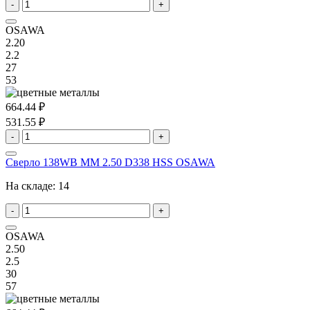
-
+
OSAWA
2.20
2.2
27
53
664.44 ₽
531.55 ₽
-
+
Сверло 138WB MM 2.50 D338 HSS OSAWA
На складе:
14
-
+
OSAWA
2.50
2.5
30
57