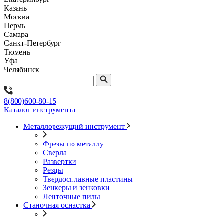
Казань
Москва
Пермь
Самара
Санкт-Петербург
Тюмень
Уфа
Челябинск
8(800)600-80-15
Каталог инструмента
Металлорежущий инструмент
Фрезы по металлу
Сверла
Развертки
Резцы
Твердосплавные пластины
Зенкеры и зенковки
Ленточные пилы
Станочная оснастка