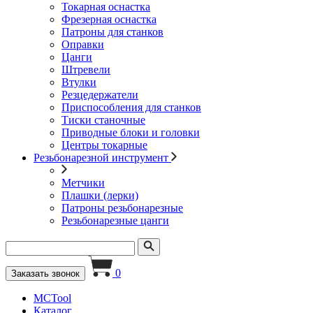
Токарная оснастка
Фрезерная оснастка
Патроны для станков
Оправки
Цанги
Штревели
Втулки
Резцедержатели
Приспособления для станков
Тиски станочные
Приводные блоки и головки
Центры токарные
Резьбонарезной инструмент
Метчики
Плашки (лерки)
Патроны резьбонарезные
Резьбонарезные цанги
0
Заказать звонок
MCTool
Каталог