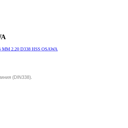
WA
иния (DIN338).