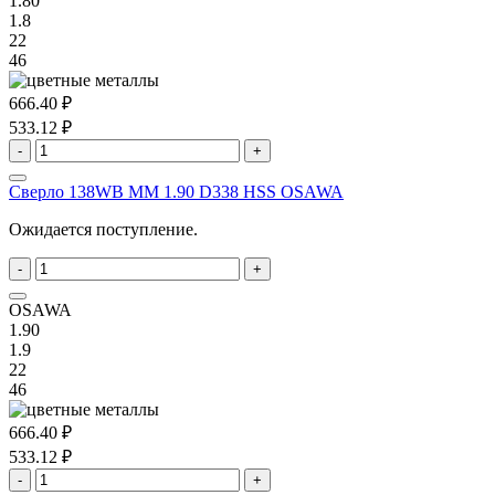
1.80
1.8
22
46
666.40 ₽
533.12 ₽
-
+
Сверло 138WB MM 1.90 D338 HSS OSAWA
Ожидается поступление.
-
+
OSAWA
1.90
1.9
22
46
666.40 ₽
533.12 ₽
-
+