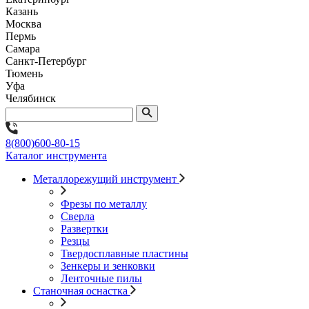
Казань
Москва
Пермь
Самара
Санкт-Петербург
Тюмень
Уфа
Челябинск
8(800)600-80-15
Каталог инструмента
Металлорежущий инструмент
Фрезы по металлу
Сверла
Развертки
Резцы
Твердосплавные пластины
Зенкеры и зенковки
Ленточные пилы
Станочная оснастка