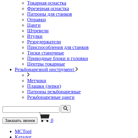
Токарная оснастка
Фрезерная оснастка
Патроны для станков
Оправки
Цанги
Штревели
Втулки
Резцедержатели
Приспособления для станков
Тиски станочные
Приводные блоки и головки
Центры токарные
Резьбонарезной инструмент
Метчики
Плашки (лерки)
Патроны резьбонарезные
Резьбонарезные цанги
0
Заказать звонок
MCTool
Каталог