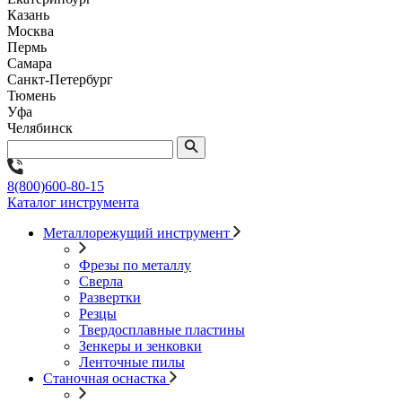
Казань
Москва
Пермь
Самара
Санкт-Петербург
Тюмень
Уфа
Челябинск
8(800)600-80-15
Каталог инструмента
Металлорежущий инструмент
Фрезы по металлу
Сверла
Развертки
Резцы
Твердосплавные пластины
Зенкеры и зенковки
Ленточные пилы
Станочная оснастка