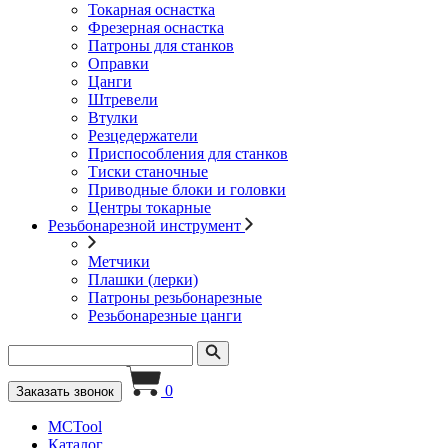
Токарная оснастка
Фрезерная оснастка
Патроны для станков
Оправки
Цанги
Штревели
Втулки
Резцедержатели
Приспособления для станков
Тиски станочные
Приводные блоки и головки
Центры токарные
Резьбонарезной инструмент
Метчики
Плашки (лерки)
Патроны резьбонарезные
Резьбонарезные цанги
0
Заказать звонок
MCTool
Каталог