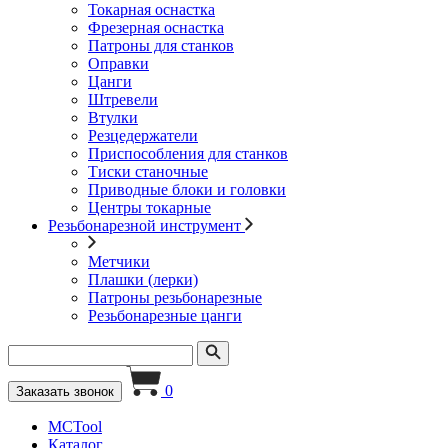
Токарная оснастка
Фрезерная оснастка
Патроны для станков
Оправки
Цанги
Штревели
Втулки
Резцедержатели
Приспособления для станков
Тиски станочные
Приводные блоки и головки
Центры токарные
Резьбонарезной инструмент
Метчики
Плашки (лерки)
Патроны резьбонарезные
Резьбонарезные цанги
0
Заказать звонок
MCTool
Каталог