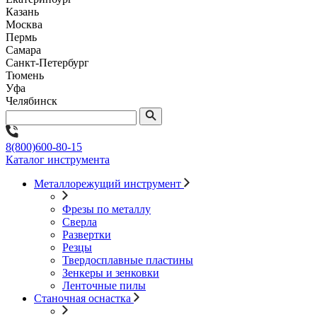
Казань
Москва
Пермь
Самара
Санкт-Петербург
Тюмень
Уфа
Челябинск
8(800)600-80-15
Каталог инструмента
Металлорежущий инструмент
Фрезы по металлу
Сверла
Развертки
Резцы
Твердосплавные пластины
Зенкеры и зенковки
Ленточные пилы
Станочная оснастка