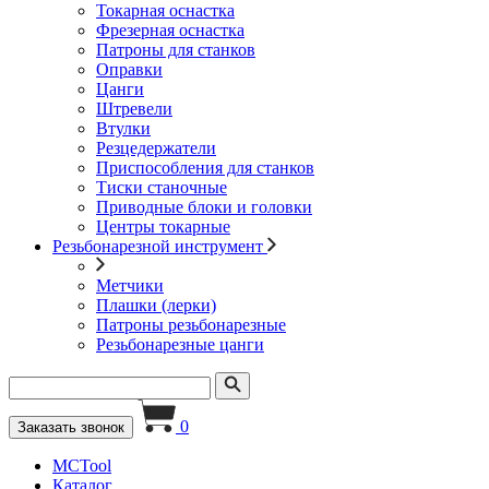
Токарная оснастка
Фрезерная оснастка
Патроны для станков
Оправки
Цанги
Штревели
Втулки
Резцедержатели
Приспособления для станков
Тиски станочные
Приводные блоки и головки
Центры токарные
Резьбонарезной инструмент
Метчики
Плашки (лерки)
Патроны резьбонарезные
Резьбонарезные цанги
0
Заказать звонок
MCTool
Каталог