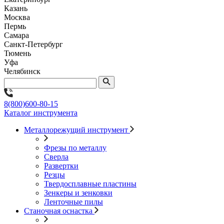
Казань
Москва
Пермь
Самара
Санкт-Петербург
Тюмень
Уфа
Челябинск
8(800)600-80-15
Каталог инструмента
Металлорежущий инструмент
Фрезы по металлу
Сверла
Развертки
Резцы
Твердосплавные пластины
Зенкеры и зенковки
Ленточные пилы
Станочная оснастка