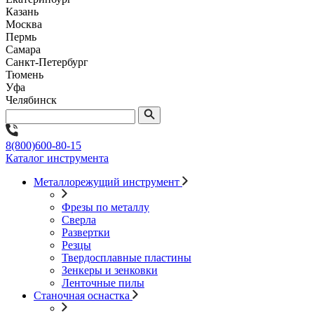
Казань
Москва
Пермь
Самара
Санкт-Петербург
Тюмень
Уфа
Челябинск
8(800)600-80-15
Каталог инструмента
Металлорежущий инструмент
Фрезы по металлу
Сверла
Развертки
Резцы
Твердосплавные пластины
Зенкеры и зенковки
Ленточные пилы
Станочная оснастка