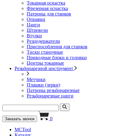
Токарная оснастка
Фрезерная оснастка
Патроны для станков
Оправки
Цанги
Штревели
Втулки
Резцедержатели
Приспособления для станков
Тиски станочные
Приводные блоки и головки
Центры токарные
Резьбонарезной инструмент
Метчики
Плашки (лерки)
Патроны резьбонарезные
Резьбонарезные цанги
0
Заказать звонок
MCTool
Каталог