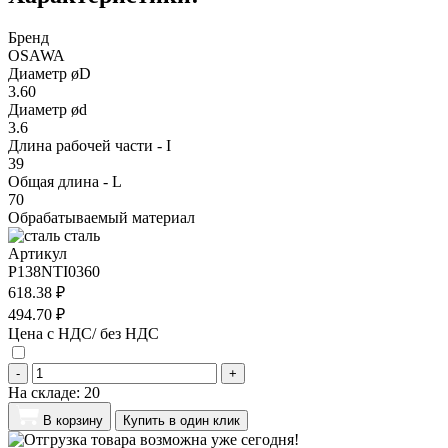
Бренд
OSAWA
Диаметр øD
3.60
Диаметр ød
3.6
Длина рабочей части - I
39
Общая длина - L
70
Обрабатываемый материал
сталь
Артикул
P138NTI0360
618.38 ₽
494.70 ₽
Цена с НДС/ без НДС
-
+
На складе:
20
В корзину
Купить в один клик