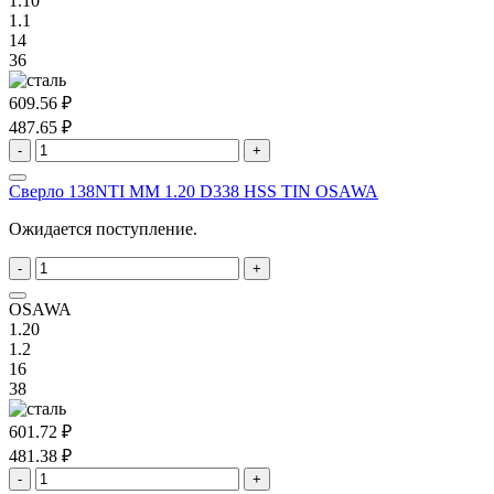
1.10
1.1
14
36
609.56 ₽
487.65 ₽
-
+
Сверло 138NTI MM 1.20 D338 HSS TIN OSAWA
Ожидается поступление.
-
+
OSAWA
1.20
1.2
16
38
601.72 ₽
481.38 ₽
-
+