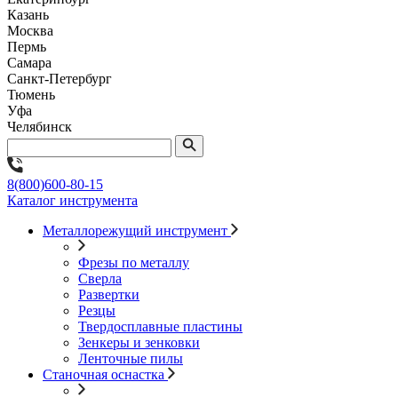
Казань
Москва
Пермь
Самара
Санкт-Петербург
Тюмень
Уфа
Челябинск
8(800)600-80-15
Каталог инструмента
Металлорежущий инструмент
Фрезы по металлу
Сверла
Развертки
Резцы
Твердосплавные пластины
Зенкеры и зенковки
Ленточные пилы
Станочная оснастка