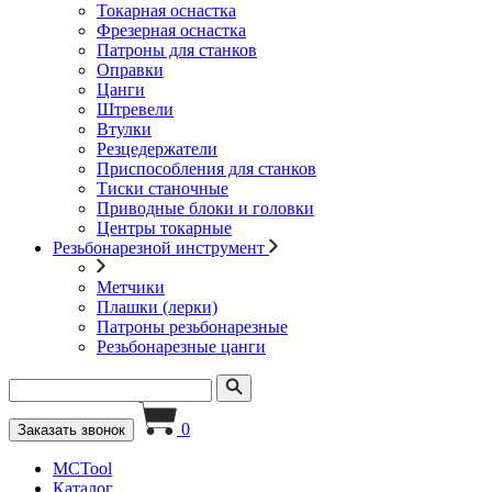
Токарная оснастка
Фрезерная оснастка
Патроны для станков
Оправки
Цанги
Штревели
Втулки
Резцедержатели
Приспособления для станков
Тиски станочные
Приводные блоки и головки
Центры токарные
Резьбонарезной инструмент
Метчики
Плашки (лерки)
Патроны резьбонарезные
Резьбонарезные цанги
0
Заказать звонок
MCTool
Каталог