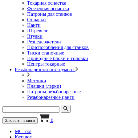
Токарная оснастка
Фрезерная оснастка
Патроны для станков
Оправки
Цанги
Штревели
Втулки
Резцедержатели
Приспособления для станков
Тиски станочные
Приводные блоки и головки
Центры токарные
Резьбонарезной инструмент
Метчики
Плашки (лерки)
Патроны резьбонарезные
Резьбонарезные цанги
0
Заказать звонок
MCTool
Каталог