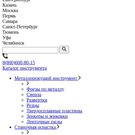
Казань
Москва
Пермь
Самара
Санкт-Петербург
Тюмень
Уфа
Челябинск
8(800)600-80-15
Каталог инструмента
Металлорежущий инструмент
Фрезы по металлу
Сверла
Развертки
Резцы
Твердосплавные пластины
Зенкеры и зенковки
Ленточные пилы
Станочная оснастка