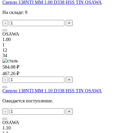
Сверло 138NTI MM 1.00 D338 HSS TIN OSAWA
На складе:
9
-
+
OSAWA
1.00
1
12
34
584.08 ₽
467.26 ₽
-
+
Сверло 138NTI MM 1.10 D338 HSS TIN OSAWA
Ожидается поступление.
-
+
OSAWA
1.10