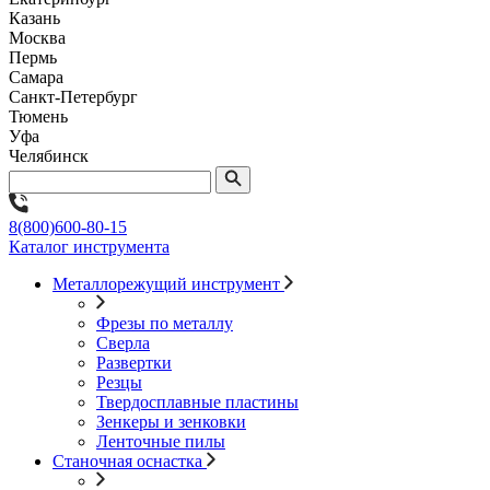
Казань
Москва
Пермь
Самара
Санкт-Петербург
Тюмень
Уфа
Челябинск
8(800)600-80-15
Каталог инструмента
Металлорежущий инструмент
Фрезы по металлу
Сверла
Развертки
Резцы
Твердосплавные пластины
Зенкеры и зенковки
Ленточные пилы
Станочная оснастка