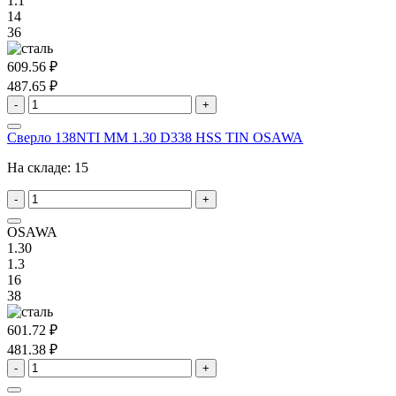
1.1
14
36
609.56 ₽
487.65 ₽
-
+
Сверло 138NTI MM 1.30 D338 HSS TIN OSAWA
На складе:
15
-
+
OSAWA
1.30
1.3
16
38
601.72 ₽
481.38 ₽
-
+