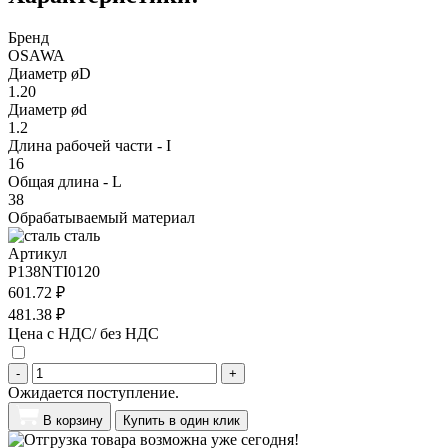
Бренд
OSAWA
Диаметр øD
1.20
Диаметр ød
1.2
Длина рабочей части - I
16
Общая длина - L
38
Обрабатываемый материал
сталь
Артикул
P138NTI0120
601.72 ₽
481.38 ₽
Цена с НДС/ без НДС
-
+
Ожидается поступление.
В корзину
Купить в один клик