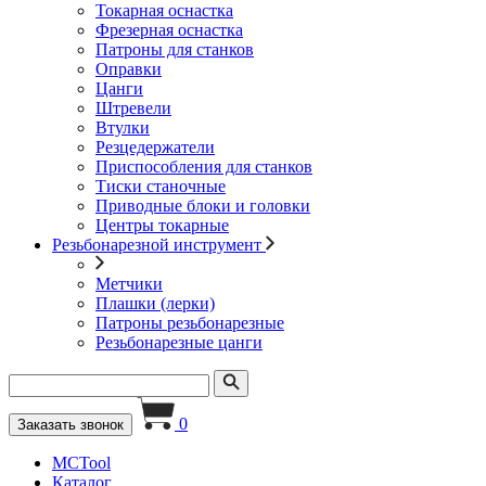
Токарная оснастка
Фрезерная оснастка
Патроны для станков
Оправки
Цанги
Штревели
Втулки
Резцедержатели
Приспособления для станков
Тиски станочные
Приводные блоки и головки
Центры токарные
Резьбонарезной инструмент
Метчики
Плашки (лерки)
Патроны резьбонарезные
Резьбонарезные цанги
0
Заказать звонок
MCTool
Каталог