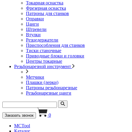
Токарная оснастка
Фрезерная оснастка
Патроны для станков
Оправки
Цанги
Штревели
Втулки
Резцедержатели
Приспособления для станков
Тиски станочные
Приводные блоки и головки
Центры токарные
Резьбонарезной инструмент
Метчики
Плашки (лерки)
Патроны резьбонарезные
Резьбонарезные цанги
0
Заказать звонок
MCTool
Каталог