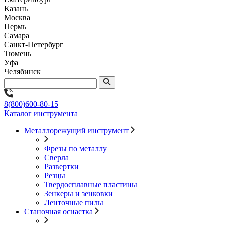
Казань
Москва
Пермь
Самара
Санкт-Петербург
Тюмень
Уфа
Челябинск
8(800)600-80-15
Каталог инструмента
Металлорежущий инструмент
Фрезы по металлу
Сверла
Развертки
Резцы
Твердосплавные пластины
Зенкеры и зенковки
Ленточные пилы
Станочная оснастка