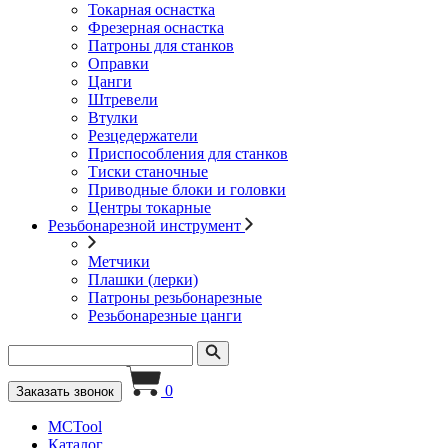
Токарная оснастка
Фрезерная оснастка
Патроны для станков
Оправки
Цанги
Штревели
Втулки
Резцедержатели
Приспособления для станков
Тиски станочные
Приводные блоки и головки
Центры токарные
Резьбонарезной инструмент
Метчики
Плашки (лерки)
Патроны резьбонарезные
Резьбонарезные цанги
0
Заказать звонок
MCTool
Каталог