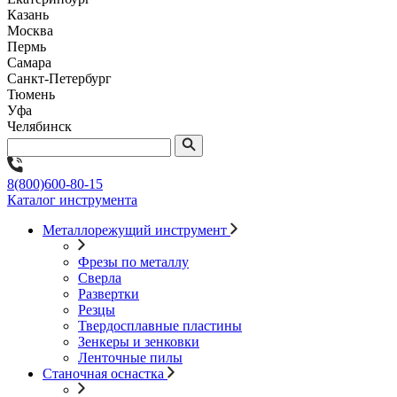
Казань
Москва
Пермь
Самара
Санкт-Петербург
Тюмень
Уфа
Челябинск
8(800)600-80-15
Каталог инструмента
Металлорежущий инструмент
Фрезы по металлу
Сверла
Развертки
Резцы
Твердосплавные пластины
Зенкеры и зенковки
Ленточные пилы
Станочная оснастка