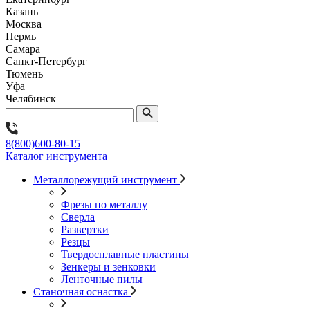
Казань
Москва
Пермь
Самара
Санкт-Петербург
Тюмень
Уфа
Челябинск
8(800)600-80-15
Каталог инструмента
Металлорежущий инструмент
Фрезы по металлу
Сверла
Развертки
Резцы
Твердосплавные пластины
Зенкеры и зенковки
Ленточные пилы
Станочная оснастка