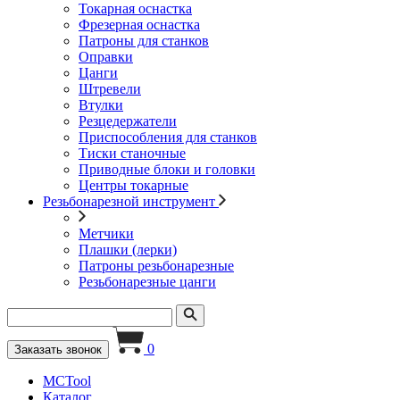
Токарная оснастка
Фрезерная оснастка
Патроны для станков
Оправки
Цанги
Штревели
Втулки
Резцедержатели
Приспособления для станков
Тиски станочные
Приводные блоки и головки
Центры токарные
Резьбонарезной инструмент
Метчики
Плашки (лерки)
Патроны резьбонарезные
Резьбонарезные цанги
0
Заказать звонок
MCTool
Каталог