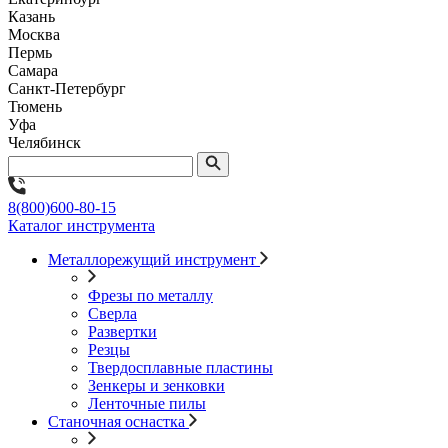
Казань
Москва
Пермь
Самара
Санкт-Петербург
Тюмень
Уфа
Челябинск
8(800)600-80-15
Каталог инструмента
Металлорежущий инструмент
Фрезы по металлу
Сверла
Развертки
Резцы
Твердосплавные пластины
Зенкеры и зенковки
Ленточные пилы
Станочная оснастка