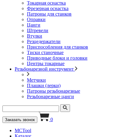
Токарная оснастка
Фрезерная оснастка
Патроны для станков
Оправки
Цанги
Штревели
Втулки
Резцедержатели
Приспособления для станков
Тиски станочные
Приводные блоки и головки
Центры токарные
Резьбонарезной инструмент
Метчики
Плашки (лерки)
Патроны резьбонарезные
Резьбонарезные цанги
0
Заказать звонок
MCTool
Каталог