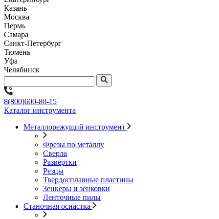
Казань
Москва
Пермь
Самара
Санкт-Петербург
Тюмень
Уфа
Челябинск
8(800)600-80-15
Каталог инструмента
Металлорежущий инструмент
Фрезы по металлу
Сверла
Развертки
Резцы
Твердосплавные пластины
Зенкеры и зенковки
Ленточные пилы
Станочная оснастка