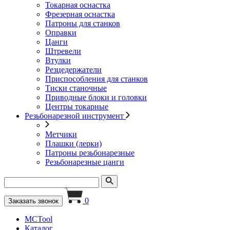
Токарная оснастка
Фрезерная оснастка
Патроны для станков
Оправки
Цанги
Штревели
Втулки
Резцедержатели
Приспособления для станков
Тиски станочные
Приводные блоки и головки
Центры токарные
Резьбонарезной инструмент
Метчики
Плашки (лерки)
Патроны резьбонарезные
Резьбонарезные цанги
0
Заказать звонок
MCTool
Каталог