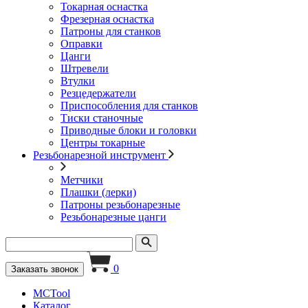
Токарная оснастка
Фрезерная оснастка
Патроны для станков
Оправки
Цанги
Штревели
Втулки
Резцедержатели
Приспособления для станков
Тиски станочные
Приводные блоки и головки
Центры токарные
Резьбонарезной инструмент
Метчики
Плашки (лерки)
Патроны резьбонарезные
Резьбонарезные цанги
0
Заказать звонок
MCTool
Каталог