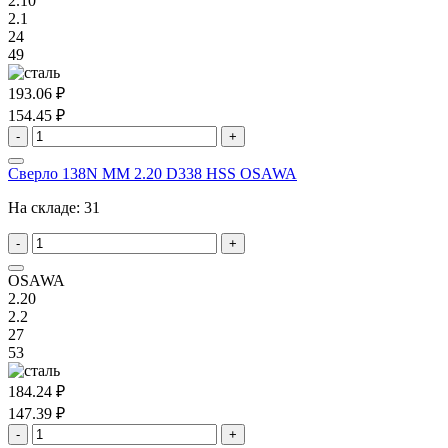
2.10
2.1
24
49
193.06 ₽
154.45 ₽
-
+
Сверло 138N MM 2.20 D338 HSS OSAWA
На складе:
31
-
+
OSAWA
2.20
2.2
27
53
184.24 ₽
147.39 ₽
-
+