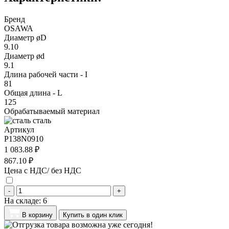
Бренд
OSAWA
Диаметр øD
9.10
Диаметр ød
9.1
Длина рабочей части - I
81
Общая длина - L
125
Обрабатываемый материал
сталь
Артикул
P138N0910
1 083.88 ₽
867.10 ₽
Цена с НДС/ без НДС
-
+
На складе:
6
В корзину
Купить в один клик