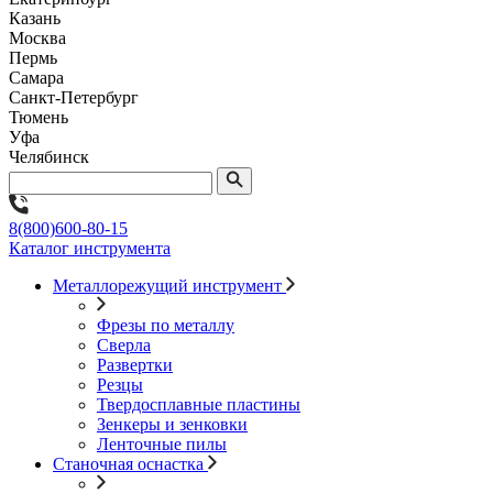
Казань
Москва
Пермь
Самара
Санкт-Петербург
Тюмень
Уфа
Челябинск
8(800)600-80-15
Каталог инструмента
Металлорежущий инструмент
Фрезы по металлу
Сверла
Развертки
Резцы
Твердосплавные пластины
Зенкеры и зенковки
Ленточные пилы
Станочная оснастка