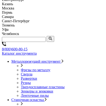
Казань
Москва
Пермь
Самара
Санкт-Петербург
Тюмень
Уфа
Челябинск
8(800)600-80-15
Каталог инструмента
Металлорежущий инструмент
Фрезы по металлу
Сверла
Развертки
Резцы
Твердосплавные пластины
Зенкеры и зенковки
Ленточные пилы
Станочная оснастка