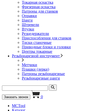
Токарная оснастка
Фрезерная оснастка
Патроны для станков
Оправки
Цанги
Штревели
Втулки
Резцедержатели
Приспособления для станков
Тиски станочные
Приводные блоки и головки
Центры токарные
Резьбонарезной инструмент
Метчики
Плашки (лерки)
Патроны резьбонарезные
Резьбонарезные цанги
0
Заказать звонок
MCTool
Каталог