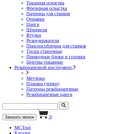
Токарная оснастка
Фрезерная оснастка
Патроны для станков
Оправки
Цанги
Штревели
Втулки
Резцедержатели
Приспособления для станков
Тиски станочные
Приводные блоки и головки
Центры токарные
Резьбонарезной инструмент
Метчики
Плашки (лерки)
Патроны резьбонарезные
Резьбонарезные цанги
0
Заказать звонок
MCTool
Каталог