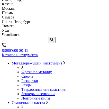
Казань
Москва
Пермь
Самара
Санкт-Петербург
Тюмень
Уфа
Челябинск
8(800)600-80-15
Каталог инструмента
Металлорежущий инструмент
Фрезы по металлу
Сверла
Развертки
Резцы
Твердосплавные пластины
Зенкеры и зенковки
Ленточные пилы
Станочная оснастка