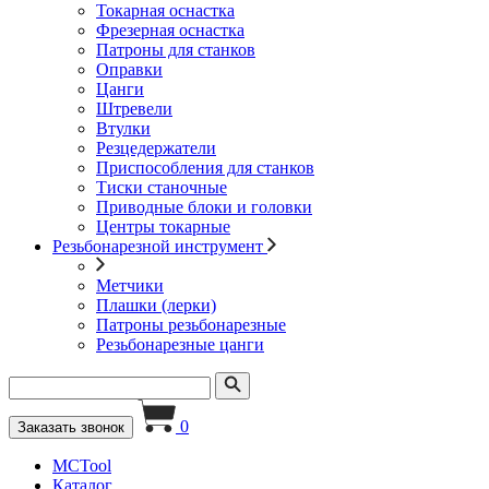
Токарная оснастка
Фрезерная оснастка
Патроны для станков
Оправки
Цанги
Штревели
Втулки
Резцедержатели
Приспособления для станков
Тиски станочные
Приводные блоки и головки
Центры токарные
Резьбонарезной инструмент
Метчики
Плашки (лерки)
Патроны резьбонарезные
Резьбонарезные цанги
0
Заказать звонок
MCTool
Каталог