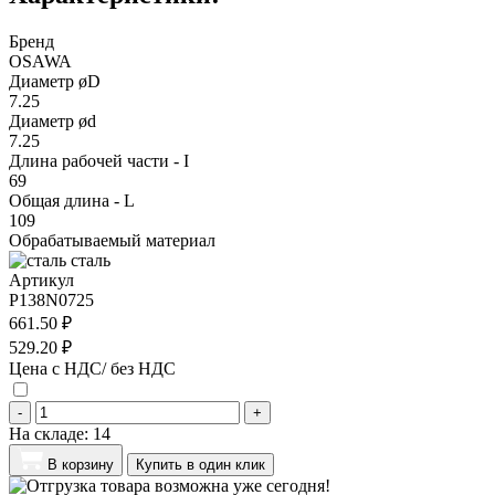
Бренд
OSAWA
Диаметр øD
7.25
Диаметр ød
7.25
Длина рабочей части - I
69
Общая длина - L
109
Обрабатываемый материал
сталь
Артикул
P138N0725
661.50 ₽
529.20 ₽
Цена с НДС/ без НДС
-
+
На складе:
14
В корзину
Купить в один клик