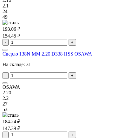
2.10
2.1
24
49
193.06 ₽
154.45 ₽
-
+
Сверло 138N MM 2.20 D338 HSS OSAWA
На складе:
31
-
+
OSAWA
2.20
2.2
27
53
184.24 ₽
147.39 ₽
-
+