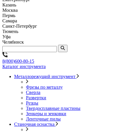
Казань
Москва
Пермь
Самара
Санкт-Петербург
Тюмень
Уфа
Челябинск
8(800)600-80-15
Каталог инструмента
Металлорежущий инструмент
Фрезы по металлу
Сверла
Развертки
Резцы
Твердосплавные пластины
Зенкеры и зенковки
Ленточные пилы
Станочная оснастка