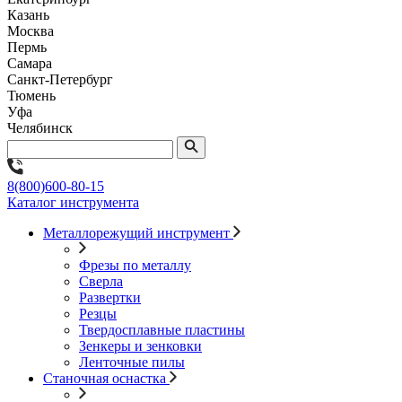
Казань
Москва
Пермь
Самара
Санкт-Петербург
Тюмень
Уфа
Челябинск
8(800)600-80-15
Каталог инструмента
Металлорежущий инструмент
Фрезы по металлу
Сверла
Развертки
Резцы
Твердосплавные пластины
Зенкеры и зенковки
Ленточные пилы
Станочная оснастка