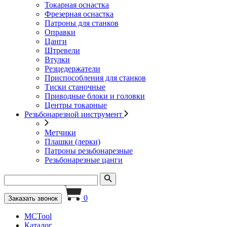
Токарная оснастка
Фрезерная оснастка
Патроны для станков
Оправки
Цанги
Штревели
Втулки
Резцедержатели
Приспособления для станков
Тиски станочные
Приводные блоки и головки
Центры токарные
Резьбонарезной инструмент
Метчики
Плашки (лерки)
Патроны резьбонарезные
Резьбонарезные цанги
0
Заказать звонок
MCTool
Каталог