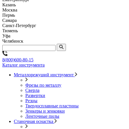
Казань
Москва
Пермь
Самара
Санкт-Петербург
Тюмень
Уфа
Челябинск
8(800)600-80-15
Каталог инструмента
Металлорежущий инструмент
Фрезы по металлу
Сверла
Развертки
Резцы
Твердосплавные пластины
Зенкеры и зенковки
Ленточные пилы
Станочная оснастка