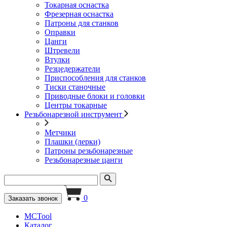
Токарная оснастка
Фрезерная оснастка
Патроны для станков
Оправки
Цанги
Штревели
Втулки
Резцедержатели
Приспособления для станков
Тиски станочные
Приводные блоки и головки
Центры токарные
Резьбонарезной инструмент
Метчики
Плашки (лерки)
Патроны резьбонарезные
Резьбонарезные цанги
0
Заказать звонок
MCTool
Каталог