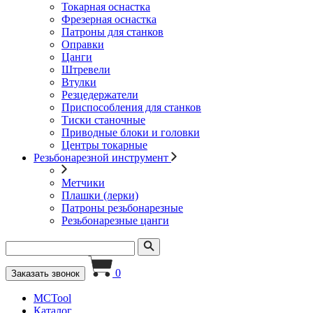
Токарная оснастка
Фрезерная оснастка
Патроны для станков
Оправки
Цанги
Штревели
Втулки
Резцедержатели
Приспособления для станков
Тиски станочные
Приводные блоки и головки
Центры токарные
Резьбонарезной инструмент
Метчики
Плашки (лерки)
Патроны резьбонарезные
Резьбонарезные цанги
0
Заказать звонок
MCTool
Каталог