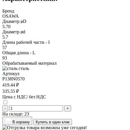
Бренд
OSAWA
Диаметр øD
5.70
Диаметр ød
5.7
Длина рабочей части - I
57
Общая длина - L
93
Обрабатываемый материал
сталь
Артикул
P138N0570
419.44 ₽
335.55 ₽
Цена с НДС/ без НДС
-
+
На складе:
23
В корзину
Купить в один клик