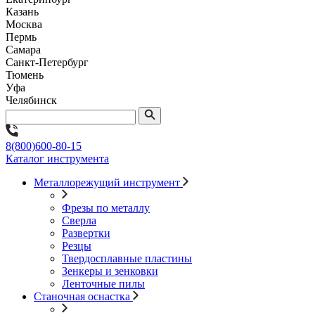
Казань
Москва
Пермь
Самара
Санкт-Петербург
Тюмень
Уфа
Челябинск
8(800)600-80-15
Каталог инструмента
Металлорежущий инструмент
Фрезы по металлу
Сверла
Развертки
Резцы
Твердосплавные пластины
Зенкеры и зенковки
Ленточные пилы
Станочная оснастка