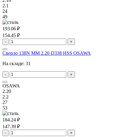
2.10
2.1
24
49
193.06 ₽
154.45 ₽
-
+
Сверло 138N MM 2.20 D338 HSS OSAWA
На складе:
31
-
+
OSAWA
2.20
2.2
27
53
184.24 ₽
147.39 ₽
-
+