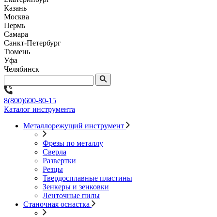
Казань
Москва
Пермь
Самара
Санкт-Петербург
Тюмень
Уфа
Челябинск
8(800)600-80-15
Каталог инструмента
Металлорежущий инструмент
Фрезы по металлу
Сверла
Развертки
Резцы
Твердосплавные пластины
Зенкеры и зенковки
Ленточные пилы
Станочная оснастка