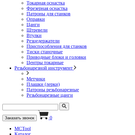
Токарная оснастка
Фрезерная оснастка
Патроны для станков
Оправки
Цанги
Штревели
Втулки
Резцедержатели
Приспособления для станков
Тиски станочные
Приводные блоки и головки
Центры токарные
Резьбонарезной инструмент
Метчики
Плашки (лерки)
Патроны резьбонарезные
Резьбонарезные цанги
0
Заказать звонок
MCTool
Каталог