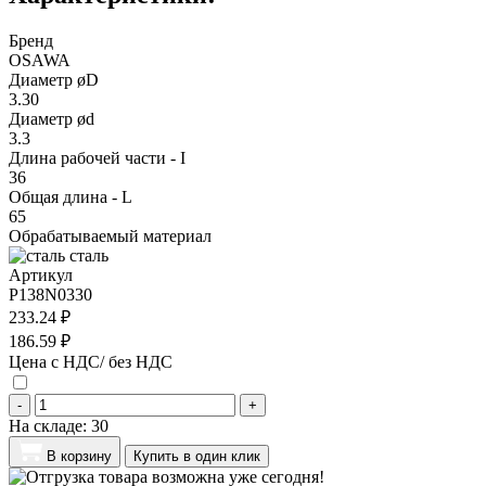
Бренд
OSAWA
Диаметр øD
3.30
Диаметр ød
3.3
Длина рабочей части - I
36
Общая длина - L
65
Обрабатываемый материал
сталь
Артикул
P138N0330
233.24 ₽
186.59 ₽
Цена с НДС/ без НДС
-
+
На складе:
30
В корзину
Купить в один клик