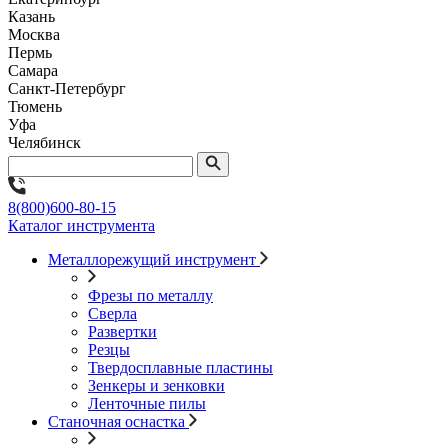
Казань
Москва
Пермь
Самара
Санкт-Петербург
Тюмень
Уфа
Челябинск
8(800)600-80-15
Каталог инструмента
Металлорежущий инструмент
Фрезы по металлу
Сверла
Развертки
Резцы
Твердосплавные пластины
Зенкеры и зенковки
Ленточные пилы
Станочная оснастка