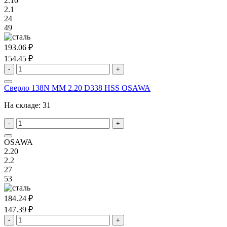
2.10
2.1
24
49
193.06 ₽
154.45 ₽
-
+
Сверло 138N MM 2.20 D338 HSS OSAWA
На складе:
31
-
+
OSAWA
2.20
2.2
27
53
184.24 ₽
147.39 ₽
-
+