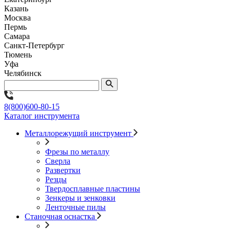
Казань
Москва
Пермь
Самара
Санкт-Петербург
Тюмень
Уфа
Челябинск
8(800)600-80-15
Каталог инструмента
Металлорежущий инструмент
Фрезы по металлу
Сверла
Развертки
Резцы
Твердосплавные пластины
Зенкеры и зенковки
Ленточные пилы
Станочная оснастка