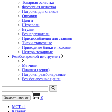
Токарная оснастка
Фрезерная оснастка
Патроны для станков
Оправки
Цанги
Штревели
Втулки
Резцедержатели
Приспособления для станков
Тиски станочные
Приводные блоки и головки
Центры токарные
Резьбонарезной инструмент
Метчики
Плашки (лерки)
Патроны резьбонарезные
Резьбонарезные цанги
0
Заказать звонок
MCTool
Каталог