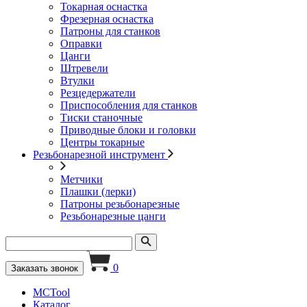
Токарная оснастка
Фрезерная оснастка
Патроны для станков
Оправки
Цанги
Штревели
Втулки
Резцедержатели
Приспособления для станков
Тиски станочные
Приводные блоки и головки
Центры токарные
Резьбонарезной инструмент
Метчики
Плашки (лерки)
Патроны резьбонарезные
Резьбонарезные цанги
0
Заказать звонок
MCTool
Каталог