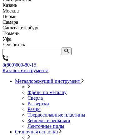
Казань
Москва
Пермь
Самара
Санкт-Петербург
Тюмень
Уфа
Челябинск
8(800)600-80-15
Каталог инструмента
Металлорежущий инструмент
Фрезы по металлу
Сверла
Развертки
Резцы
Твердосплавные пластины
Зенкеры и зенковки
Ленточные пилы
Станочная оснастка