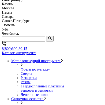
Казань
Москва
Пермь
Самара
Санкт-Петербург
Тюмень
Уфа
Челябинск
8(800)600-80-15
Каталог инструмента
Металлорежущий инструмент
Фрезы по металлу
Сверла
Развертки
Резцы
Твердосплавные пластины
Зенкеры и зенковки
Ленточные пилы
Станочная оснастка