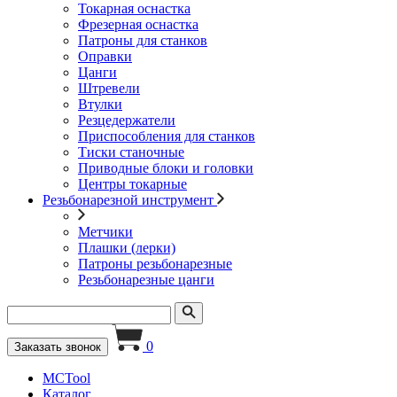
Токарная оснастка
Фрезерная оснастка
Патроны для станков
Оправки
Цанги
Штревели
Втулки
Резцедержатели
Приспособления для станков
Тиски станочные
Приводные блоки и головки
Центры токарные
Резьбонарезной инструмент
Метчики
Плашки (лерки)
Патроны резьбонарезные
Резьбонарезные цанги
0
Заказать звонок
MCTool
Каталог