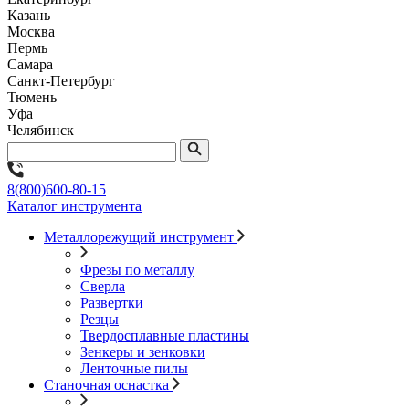
Казань
Москва
Пермь
Самара
Санкт-Петербург
Тюмень
Уфа
Челябинск
8(800)600-80-15
Каталог инструмента
Металлорежущий инструмент
Фрезы по металлу
Сверла
Развертки
Резцы
Твердосплавные пластины
Зенкеры и зенковки
Ленточные пилы
Станочная оснастка