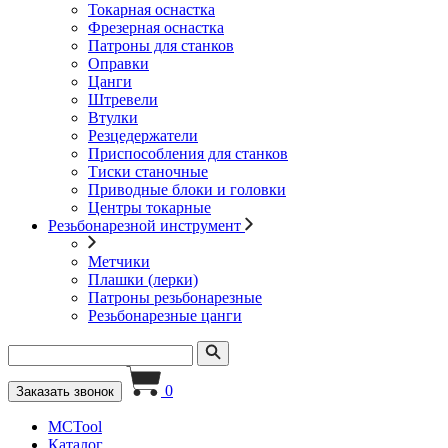
Токарная оснастка
Фрезерная оснастка
Патроны для станков
Оправки
Цанги
Штревели
Втулки
Резцедержатели
Приспособления для станков
Тиски станочные
Приводные блоки и головки
Центры токарные
Резьбонарезной инструмент
Метчики
Плашки (лерки)
Патроны резьбонарезные
Резьбонарезные цанги
0
Заказать звонок
MCTool
Каталог