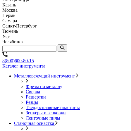
Казань
Москва
Пермь
Самара
Санкт-Петербург
Тюмень
Уфа
Челябинск
8(800)600-80-15
Каталог инструмента
Металлорежущий инструмент
Фрезы по металлу
Сверла
Развертки
Резцы
Твердосплавные пластины
Зенкеры и зенковки
Ленточные пилы
Станочная оснастка