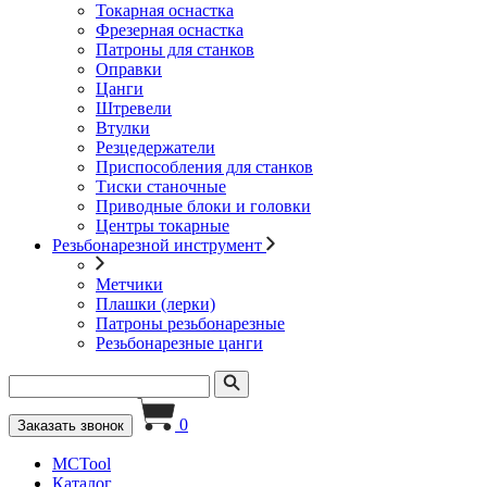
Токарная оснастка
Фрезерная оснастка
Патроны для станков
Оправки
Цанги
Штревели
Втулки
Резцедержатели
Приспособления для станков
Тиски станочные
Приводные блоки и головки
Центры токарные
Резьбонарезной инструмент
Метчики
Плашки (лерки)
Патроны резьбонарезные
Резьбонарезные цанги
0
Заказать звонок
MCTool
Каталог