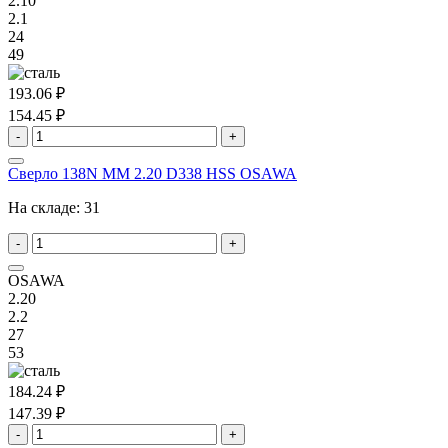
2.10
2.1
24
49
193.06 ₽
154.45 ₽
-
+
Сверло 138N MM 2.20 D338 HSS OSAWA
На складе:
31
-
+
OSAWA
2.20
2.2
27
53
184.24 ₽
147.39 ₽
-
+