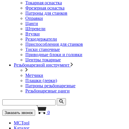
Токарная оснастка
Фрезерная оснастка
Патроны для станков
Оправки
Цанги
Штревели
Втулки
Резцедержатели
Приспособления для станков
Тиски станочные
Приводные блоки и головки
Центры токарные
Резьбонарезной инструмент
Метчики
Плашки (лерки)
Патроны резьбонарезные
Резьбонарезные цанги
0
Заказать звонок
MCTool
Каталог