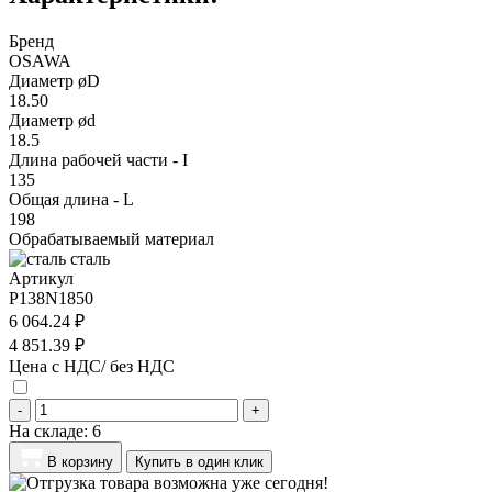
Бренд
OSAWA
Диаметр øD
18.50
Диаметр ød
18.5
Длина рабочей части - I
135
Общая длина - L
198
Обрабатываемый материал
сталь
Артикул
P138N1850
6 064.24 ₽
4 851.39 ₽
Цена с НДС/ без НДС
-
+
На складе:
6
В корзину
Купить в один клик