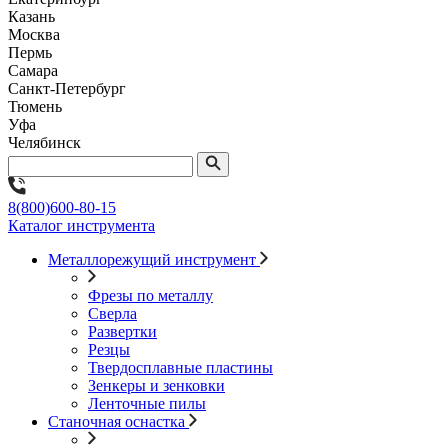
Казань
Москва
Пермь
Самара
Санкт-Петербург
Тюмень
Уфа
Челябинск
8(800)600-80-15
Каталог инструмента
Металлорежущий инструмент
Фрезы по металлу
Сверла
Развертки
Резцы
Твердосплавные пластины
Зенкеры и зенковки
Ленточные пилы
Станочная оснастка