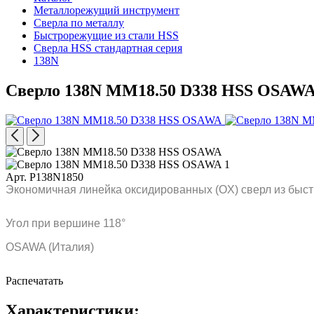
Металлорежущий инструмент
Сверла по металлу
Быстрорежущие из стали HSS
Сверла HSS стандартная серия
138N
Сверло 138N MM18.50 D338 HSS OSAW
Арт. P138N1850
Экономичная линейка оксидированных (OX) сверл из быст
Угол при вершине 118°
OSAWA (Италия)
Распечатать
Характеристики: