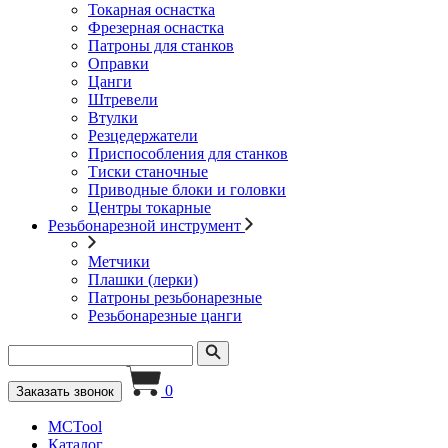
Токарная оснастка
Фрезерная оснастка
Патроны для станков
Оправки
Цанги
Штревели
Втулки
Резцедержатели
Приспособления для станков
Тиски станочные
Приводные блоки и головки
Центры токарные
Резьбонарезной инструмент
Метчики
Плашки (лерки)
Патроны резьбонарезные
Резьбонарезные цанги
0
Заказать звонок
MCTool
Каталог