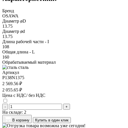
Бренд
OSAWA
Диаметр øD
13.75
Диаметр ød
13.75
Длина рабочей части - I
108
Общая длина - L
160
Обрабатываемый материал
сталь
Артикул
P138N1375
2 569.56 ₽
2 055.65 ₽
Цена с НДС/ без НДС
-
+
На складе:
2
В корзину
Купить в один клик