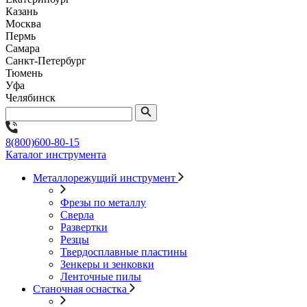
Казань
Москва
Пермь
Самара
Санкт-Петербург
Тюмень
Уфа
Челябинск
8(800)600-80-15
Каталог инструмента
Металлорежущий инструмент
Фрезы по металлу
Сверла
Развертки
Резцы
Твердосплавные пластины
Зенкеры и зенковки
Ленточные пилы
Станочная оснастка