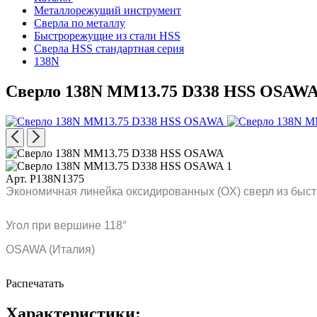
Металлорежущий инструмент
Сверла по металлу
Быстрорежущие из стали HSS
Сверла HSS стандартная серия
138N
Сверло 138N MM13.75 D338 HSS OSAW
Арт. P138N1375
Экономичная линейка оксидированных (OX) сверл из быст
Угол при вершине 118°
OSAWA (Италия)
Распечатать
Характеристики: