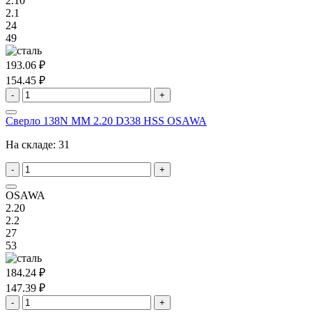
2.10
2.1
24
49
193.06 ₽
154.45 ₽
-
+
Сверло 138N MM 2.20 D338 HSS OSAWA
На складе:
31
-
+
OSAWA
2.20
2.2
27
53
184.24 ₽
147.39 ₽
-
+