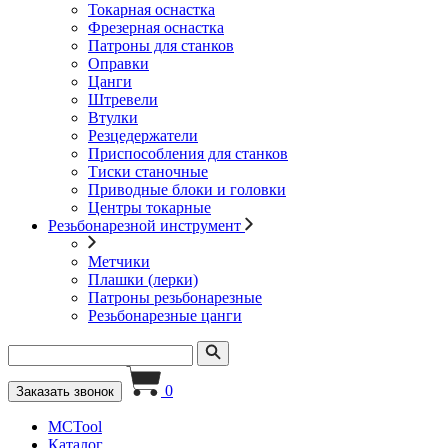
Токарная оснастка
Фрезерная оснастка
Патроны для станков
Оправки
Цанги
Штревели
Втулки
Резцедержатели
Приспособления для станков
Тиски станочные
Приводные блоки и головки
Центры токарные
Резьбонарезной инструмент
Метчики
Плашки (лерки)
Патроны резьбонарезные
Резьбонарезные цанги
0
Заказать звонок
MCTool
Каталог