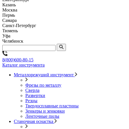
Казань
Москва
Пермь
Самара
Санкт-Петербург
Тюмень
Уфа
Челябинск
8(800)600-80-15
Каталог инструмента
Металлорежущий инструмент
Фрезы по металлу
Сверла
Развертки
Резцы
Твердосплавные пластины
Зенкеры и зенковки
Ленточные пилы
Станочная оснастка