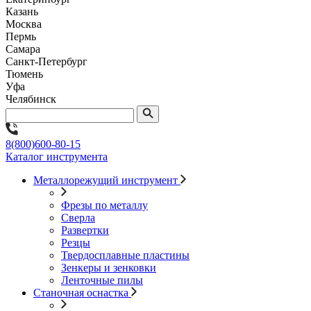
Казань
Москва
Пермь
Самара
Санкт-Петербург
Тюмень
Уфа
Челябинск
8(800)600-80-15
Каталог инструмента
Металлорежущий инструмент
Фрезы по металлу
Сверла
Развертки
Резцы
Твердосплавные пластины
Зенкеры и зенковки
Ленточные пилы
Станочная оснастка