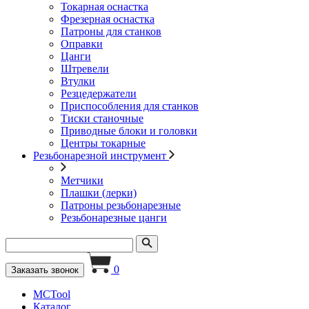
Токарная оснастка
Фрезерная оснастка
Патроны для станков
Оправки
Цанги
Штревели
Втулки
Резцедержатели
Приспособления для станков
Тиски станочные
Приводные блоки и головки
Центры токарные
Резьбонарезной инструмент
Метчики
Плашки (лерки)
Патроны резьбонарезные
Резьбонарезные цанги
0
Заказать звонок
MCTool
Каталог