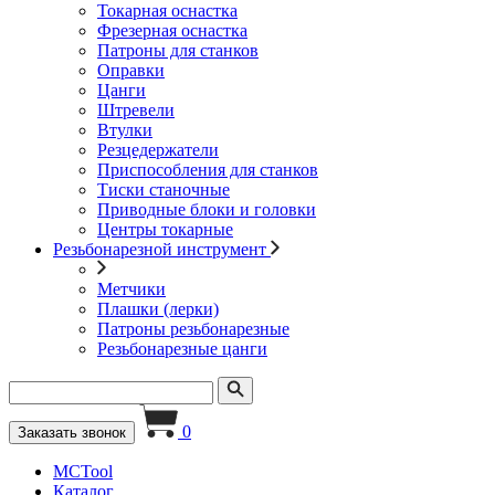
Токарная оснастка
Фрезерная оснастка
Патроны для станков
Оправки
Цанги
Штревели
Втулки
Резцедержатели
Приспособления для станков
Тиски станочные
Приводные блоки и головки
Центры токарные
Резьбонарезной инструмент
Метчики
Плашки (лерки)
Патроны резьбонарезные
Резьбонарезные цанги
0
Заказать звонок
MCTool
Каталог