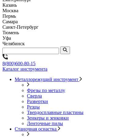
Казань
Москва
Пермь
Самара
Санкт-Петербург
Тюмень
Уфа
Челябинск
8(800)600-80-15
Каталог инструмента
Металлорежущий инструмент
Фрезы по металлу
Сверла
Развертки
Резцы
Твердосплавные пластины
Зенкеры и зенковки
Ленточные пилы
Станочная оснастка