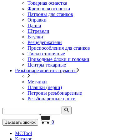
Токарная оснастка
Фрезерная оснастка
Патроны для станков
Оправки
Цанги
Штревели
Втулки
Резцедержатели
Приспособления для станков
Тиски станочные
Приводные блоки и головки
Центры токарные
Резьбонарезной инструмент
Метчики
Плашки (лерки)
Патроны резьбонарезные
Резьбонарезные цанги
0
Заказать звонок
MCTool
Каталог