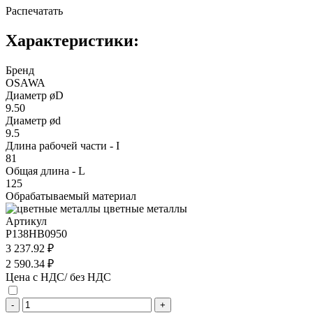
Распечатать
Характеристики:
Бренд
OSAWA
Диаметр øD
9.50
Диаметр ød
9.5
Длина рабочей части - I
81
Общая длина - L
125
Обрабатываемый материал
цветные металлы
Артикул
P138HB0950
3 237.92 ₽
2 590.34 ₽
Цена с НДС/ без НДС
-
+