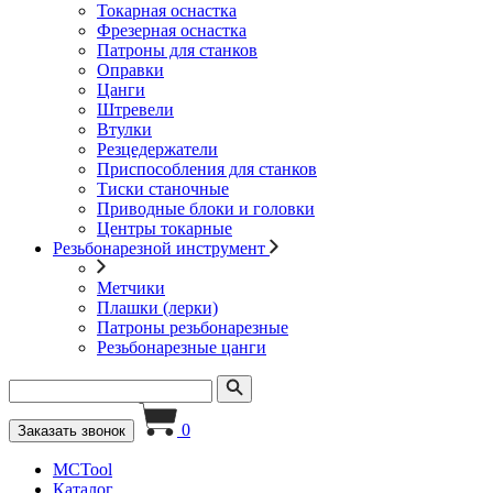
Токарная оснастка
Фрезерная оснастка
Патроны для станков
Оправки
Цанги
Штревели
Втулки
Резцедержатели
Приспособления для станков
Тиски станочные
Приводные блоки и головки
Центры токарные
Резьбонарезной инструмент
Метчики
Плашки (лерки)
Патроны резьбонарезные
Резьбонарезные цанги
0
Заказать звонок
MCTool
Каталог