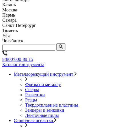
Казань
Москва
Пермь
Самара
Санкт-Петербург
Тюмень
Уфа
Челябинск
8(800)600-80-15
Каталог инструмента
Металлорежущий инструмент
Фрезы по металлу
Сверла
Развертки
Резцы
Твердосплавные пластины
Зенкеры и зенковки
Ленточные пилы
Станочная оснастка